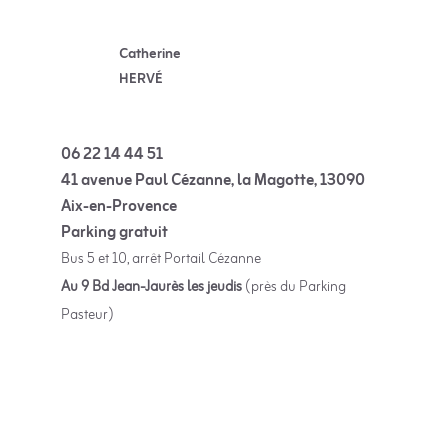
bord de mer avec des marches toutes douces, des moments de baignades, de
partages. Pour un groupe de
Catherine
HERVÉ
06 22 14 44 51
41 avenue Paul Cézanne, la Magotte, 13090
Aix-en-Provence
Parking gratuit
Bus 5 et 10, arrêt Portail Cézanne
Au 9 Bd Jean-Jaurès les jeudis
(près du Parking
Pasteur)