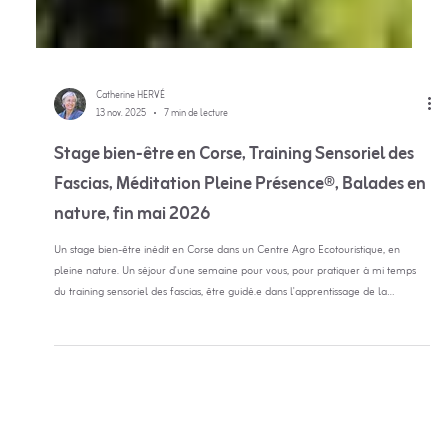
Catherine HERVÉ
13 nov. 2025
7 min de lecture
Stage bien-être en Corse, Training Sensoriel des
Fascias, Méditation Pleine Présence®, Balades en
nature, fin mai 2026
Un stage bien-être inédit en Corse dans un Centre Agro Ecotouristique, en
pleine nature. Un séjour d'une semaine pour vous, pour pratiquer à mi temps
du training sensoriel des fascias, être guidé.e dans l'apprentissage de la
méditation pleine présence®. Et pour prendre le temps de se reposer, d'être
accompagné.e dans la découverte de sites d'exception de la Castagniccia et du