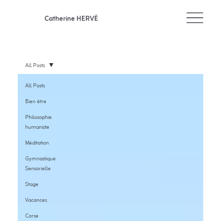
Catherine HERVÉ
All Posts
All Posts
Bien être
Philosophie
humaniste
Méditation
Gymnastique
Sensorielle
Stage
Vacances
Corse